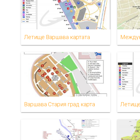
Летище Варшава картата
Варшава Стария град карта
Летище