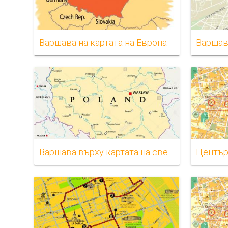
Варшава на картата на Европа
Варшава върху картата на света
Център