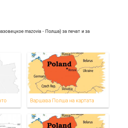
азовецкое mazovia - Полша) за печат и за
ото
Варшава Полша на картата