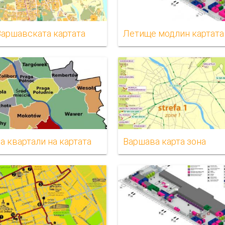
Варшавската картата
Летище модлин картата
а квартали на картата
Варшава карта зона