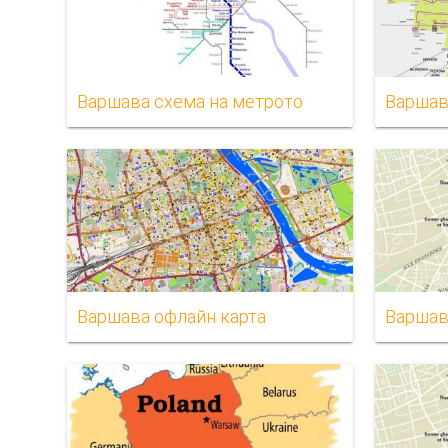
Варшава схема на метрото
Варшав
Варшава офлайн карта