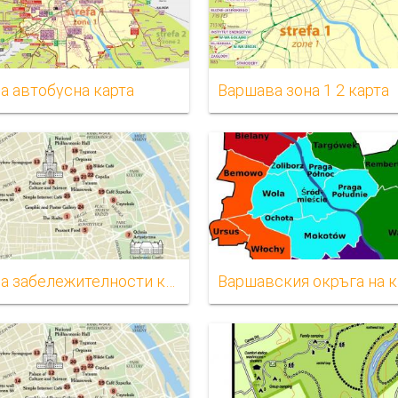
а автобусна карта
Варшава зона 1 2 карта
Варшава забележителности карта
Варшавския окръга на к