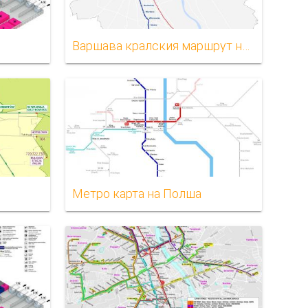
Варшава кралския маршрут на картата
Метро карта на Полша