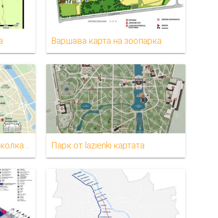
а
Варшава карта на зоопарка
Варшава пешеходна обиколка на картата
Парк от lazienki картата