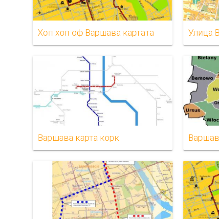
Хоп-хоп-оф Варшава картата
Улица 
Варшава карта корк
Варшав