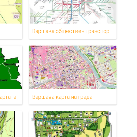
Варшава обществен транспорт картата
артата
Варшава карта на града