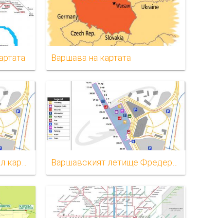
артата
Варшава на картата
Варшавският аэровокзал картата
Варшавският летище Фредерик Шопен на картата