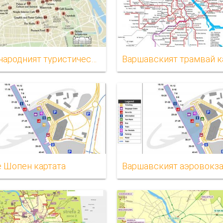
Международният туристическа карта
Варшавският трамвай к
 Шопен картата