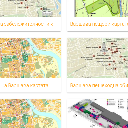
Варшава забележителности карта
Варшава пещери картат
 на Варшава картата