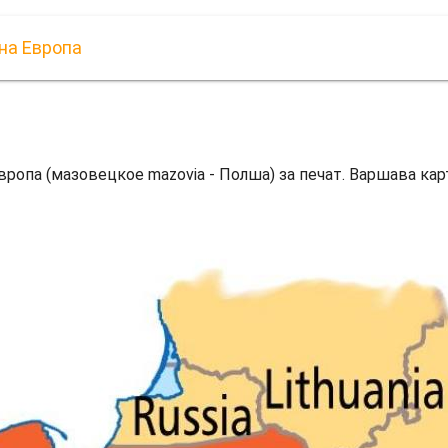
на Европа
вропа (мазовецкое mazovia - Полша) за печат. Варшава кар