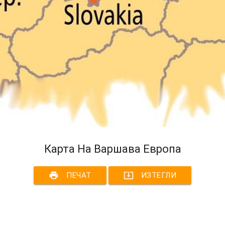
Карта На Варшава Европа
print
system_update_alt
ПЕЧАТ
ИЗТЕГЛИ