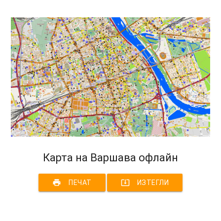
Карта на Варшава офлайн
print
system_update_alt
ПЕЧАТ
ИЗТЕГЛИ