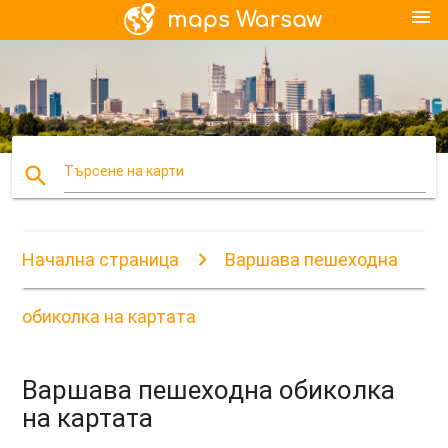
menu
search
Търсене на карти
Начална страница
Варшава пешеходна
обиколка на картата
Варшава пешеходна обиколка
на картата