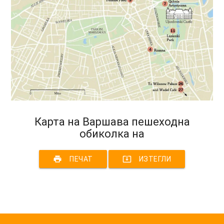
Карта на Варшава пешеходна
обиколка на
print
system_update_alt
ПЕЧАТ
ИЗТЕГЛИ