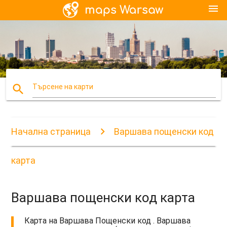
menu
search
Търсене на карти
Начална страница
Варшава пощенски код
карта
Варшава пощенски код карта
Карта на Варшава Пощенски код . Варшава